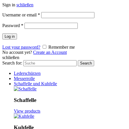
Sign in
schließen
Username or email
*
Password
*
Log in
Lost your password?
Remember me
No account yet?
Create an Account
schließen
Search for:
Search
Lederschürzen
Messerrolle
Schaffelle und Kuhfelle
Schaffelle
View products
Kuhfelle