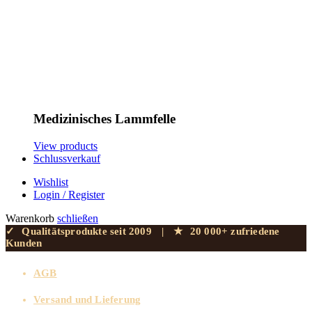
Medizinisches Lammfelle
View products
Schlussverkauf
Wishlist
Login / Register
Warenkorb
schließen
✓
Qualitätsprodukte seit 2009
|
★
20 000+ zufriedene
Kunden
AGB
Versand und Lieferung