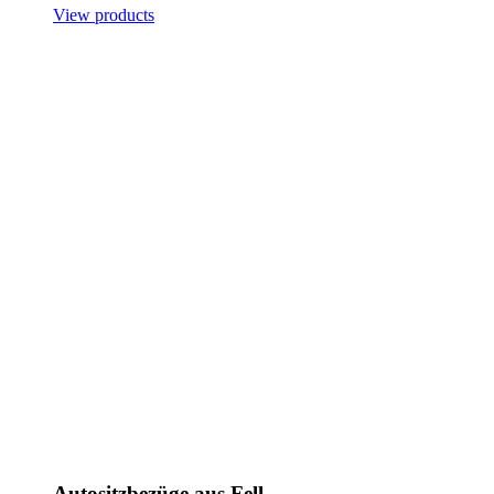
View products
Autositzbezüge aus Fell