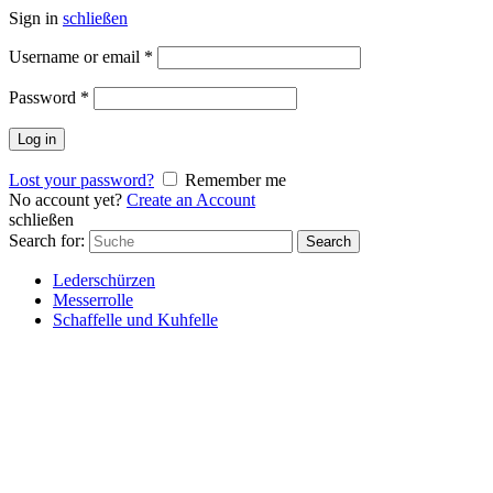
Sign in
schließen
Username or email
*
Password
*
Log in
Lost your password?
Remember me
No account yet?
Create an Account
schließen
Search for:
Search
Lederschürzen
Messerrolle
Schaffelle und Kuhfelle